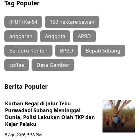
Tag Populer
(HUT) Ke-64
150 hektare sawah
anggaran
Anggota
APBD
Berburu Konten
BPBD
Bupati Subang
coffee
Desa Gembor
Berita Populer
Korban Begal di Jalur Tebu
Purwadadi Subang Meninggal
Dunia, Polisi Lakukan Olah TKP dan
Kejar Pelaku
5 Agu 2026, 5:58 PM