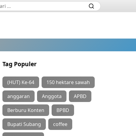
Tag Populer
(HUT) Ke-64
150 hektare sawah
anggaran
Anggota
APBD
Berburu Konten
BPBD
Bupati Subang
coffee