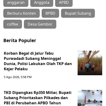
anggaran
Anggota
APBD
Berburu Konten
BPBD
Bupati Subang
coffee
Desa Gembor
Berita Populer
Korban Begal di Jalur Tebu
Purwadadi Subang Meninggal
Dunia, Polisi Lakukan Olah TKP dan
Kejar Pelaku
5 Agu 2026, 5:58 PM
TKD Dipangkas Rp350 Miliar, Bupati
Subang Prioritaskan Pilkades dan
PBI di Perubahan APBD Tahun