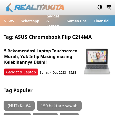
Gadget
NEWS
Whatsapp
&
Game&Tips
Finansial
Laptop
Tag:
ASUS Chromebook Flip C214MA
5 Rekomendasi Laptop Touchscreen
Murah, Yuk Intip Masing-masing
Kelebihannya Disini!
Gadget & Laptop
Senin, 4 Des 2023 - 15:38
Tag Populer
(HUT) Ke-64
150 hektare sawah