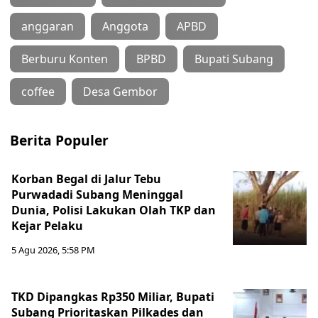
anggaran
Anggota
APBD
Berburu Konten
BPBD
Bupati Subang
coffee
Desa Gembor
Berita Populer
Korban Begal di Jalur Tebu
Purwadadi Subang Meninggal
Dunia, Polisi Lakukan Olah TKP dan
Kejar Pelaku
5 Agu 2026, 5:58 PM
TKD Dipangkas Rp350 Miliar, Bupati
Subang Prioritaskan Pilkades dan