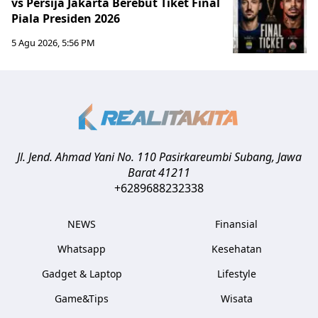
vs Persija Jakarta Berebut Tiket Final
Piala Presiden 2026
5 Agu 2026, 5:56 PM
Jl. Jend. Ahmad Yani No. 110 Pasirkareumbi
Subang
,
Jawa
Barat
41211
+6289688232338
NEWS
Finansial
Whatsapp
Kesehatan
Gadget & Laptop
Lifestyle
Game&Tips
Wisata