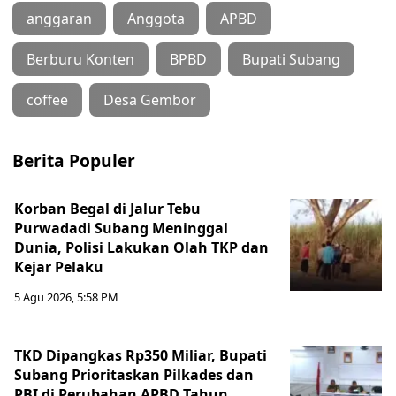
anggaran
Anggota
APBD
Berburu Konten
BPBD
Bupati Subang
coffee
Desa Gembor
Berita Populer
Korban Begal di Jalur Tebu
Purwadadi Subang Meninggal
Dunia, Polisi Lakukan Olah TKP dan
Kejar Pelaku
5 Agu 2026, 5:58 PM
TKD Dipangkas Rp350 Miliar, Bupati
Subang Prioritaskan Pilkades dan
PBI di Perubahan APBD Tahun