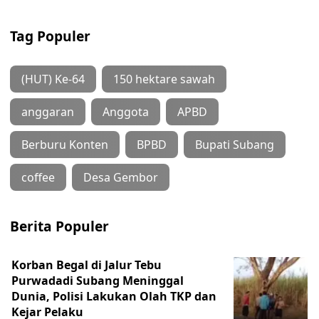
Tag Populer
(HUT) Ke-64
150 hektare sawah
anggaran
Anggota
APBD
Berburu Konten
BPBD
Bupati Subang
coffee
Desa Gembor
Berita Populer
Korban Begal di Jalur Tebu
Purwadadi Subang Meninggal
Dunia, Polisi Lakukan Olah TKP dan
Kejar Pelaku