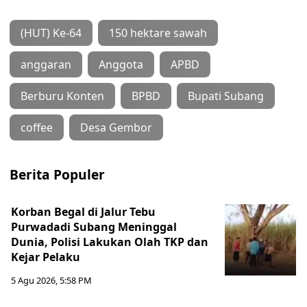
(HUT) Ke-64
150 hektare sawah
anggaran
Anggota
APBD
Berburu Konten
BPBD
Bupati Subang
coffee
Desa Gembor
Berita Populer
Korban Begal di Jalur Tebu
Purwadadi Subang Meninggal
Dunia, Polisi Lakukan Olah TKP dan
Kejar Pelaku
5 Agu 2026, 5:58 PM