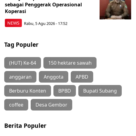
sebagai Penggerak Operasional
Koperasi
NEWS
Rabu, 5 Agu 2026 - 17:52
Tag Populer
(HUT) Ke-64
150 hektare sawah
anggaran
Anggota
APBD
Berburu Konten
BPBD
Bupati Subang
coffee
Desa Gembor
Berita Populer