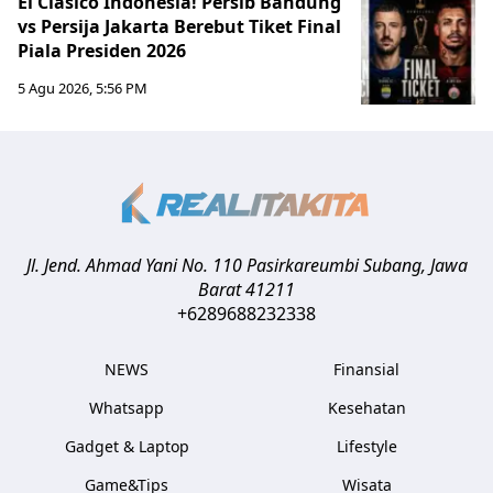
El Clasico Indonesia! Persib Bandung
vs Persija Jakarta Berebut Tiket Final
Piala Presiden 2026
5 Agu 2026, 5:56 PM
Jl. Jend. Ahmad Yani No. 110 Pasirkareumbi
Subang
,
Jawa
Barat
41211
+6289688232338
NEWS
Finansial
Whatsapp
Kesehatan
Gadget & Laptop
Lifestyle
Game&Tips
Wisata