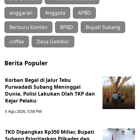
anggaran
Anggota
APBD
Berburu Konten
BPBD
Bupati Subang
coffee
Desa Gembor
Berita Populer
Korban Begal di Jalur Tebu
Purwadadi Subang Meninggal
Dunia, Polisi Lakukan Olah TKP dan
Kejar Pelaku
5 Agu 2026, 5:58 PM
TKD Dipangkas Rp350 Miliar, Bupati
Subang Prioritaskan Pilkades dan