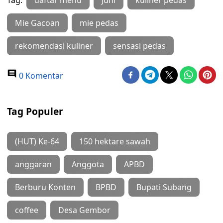
Tag:
daftar menu
Juni
kuliner pedas
Mie Gacoan
mie pedas
rekomendasi kuliner
sensasi pedas
0 Komentar
Tag Populer
(HUT) Ke-64
150 hektare sawah
anggaran
Anggota
APBD
Berburu Konten
BPBD
Bupati Subang
coffee
Desa Gembor