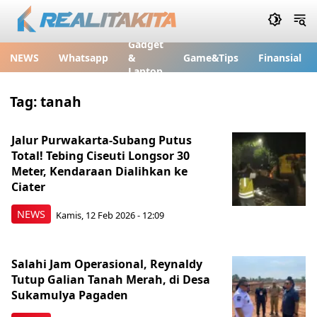
Gadget
NEWS
Whatsapp
&
Game&Tips
Finansial
Laptop
Tag:
tanah
Jalur Purwakarta-Subang Putus
Total! Tebing Ciseuti Longsor 30
Meter, Kendaraan Dialihkan ke
Ciater
NEWS
Kamis, 12 Feb 2026 - 12:09
Salahi Jam Operasional, Reynaldy
Tutup Galian Tanah Merah, di Desa
Sukamulya Pagaden