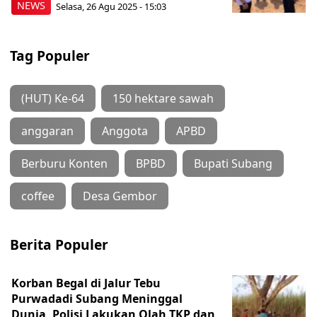
NEWS
Selasa, 26 Agu 2025 - 15:03
Tag Populer
(HUT) Ke-64
150 hektare sawah
anggaran
Anggota
APBD
Berburu Konten
BPBD
Bupati Subang
coffee
Desa Gembor
Berita Populer
Korban Begal di Jalur Tebu
Purwadadi Subang Meninggal
Dunia, Polisi Lakukan Olah TKP dan