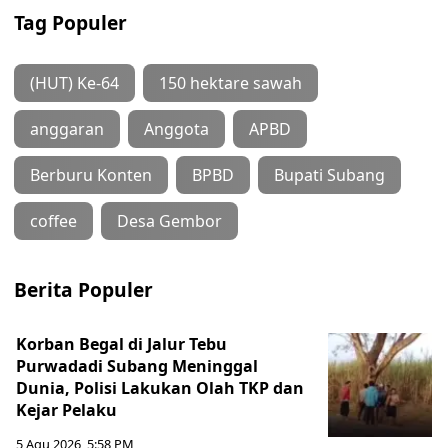
Tag Populer
(HUT) Ke-64
150 hektare sawah
anggaran
Anggota
APBD
Berburu Konten
BPBD
Bupati Subang
coffee
Desa Gembor
Berita Populer
Korban Begal di Jalur Tebu
Purwadadi Subang Meninggal
Dunia, Polisi Lakukan Olah TKP dan
Kejar Pelaku
5 Agu 2026, 5:58 PM