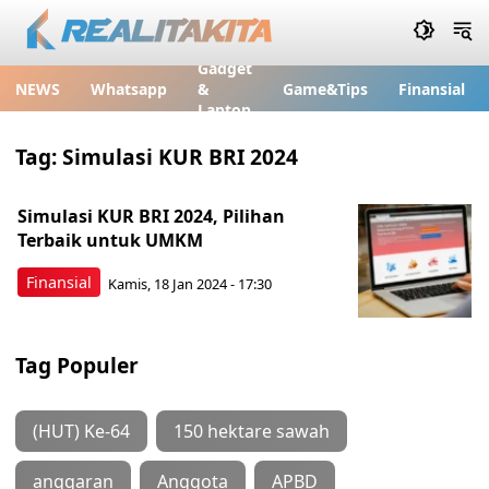
Gadget
NEWS
Whatsapp
&
Game&Tips
Finansial
Laptop
Tag:
Simulasi KUR BRI 2024
Simulasi KUR BRI 2024, Pilihan
Terbaik untuk UMKM
Finansial
Kamis, 18 Jan 2024 - 17:30
Tag Populer
(HUT) Ke-64
150 hektare sawah
anggaran
Anggota
APBD