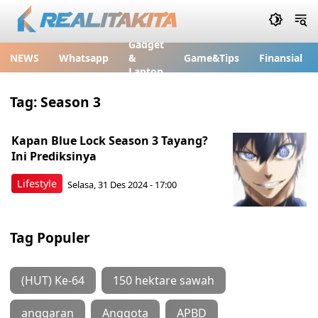
Gadget
NEWS
Whatsapp
&
Game&Tips
Finansial
Laptop
Tag:
Season 3
Kapan Blue Lock Season 3 Tayang?
Ini Prediksinya
Lifestyle
Selasa, 31 Des 2024 - 17:00
Tag Populer
(HUT) Ke-64
150 hektare sawah
anggaran
Anggota
APBD