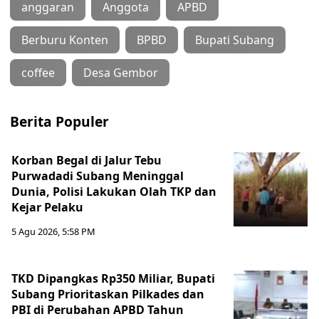
anggaran
Anggota
APBD
Berburu Konten
BPBD
Bupati Subang
coffee
Desa Gembor
Berita Populer
Korban Begal di Jalur Tebu
Purwadadi Subang Meninggal
Dunia, Polisi Lakukan Olah TKP dan
Kejar Pelaku
5 Agu 2026, 5:58 PM
TKD Dipangkas Rp350 Miliar, Bupati
Subang Prioritaskan Pilkades dan
PBI di Perubahan APBD Tahun