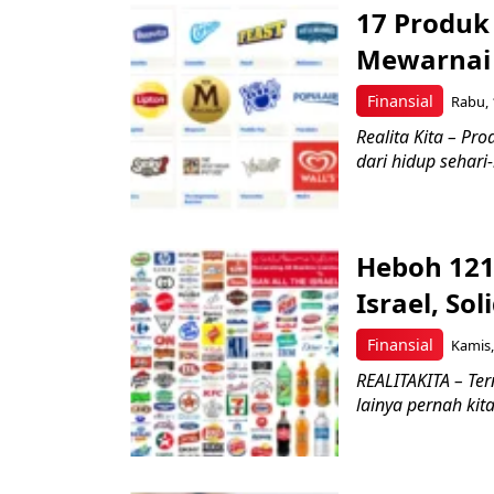
17 Produk
Mewarnai 
Finansial
Rabu, 
Realita Kita – Pr
dari hidup sehari
Heboh 121
Israel, So
Finansial
Kamis,
REALITAKITA – Te
lainya pernah kita