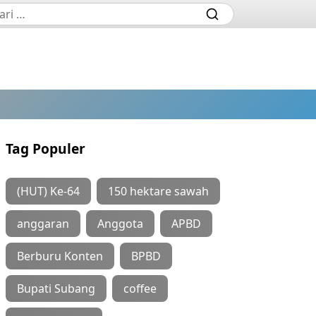
Tag Populer
(HUT) Ke-64
150 hektare sawah
anggaran
Anggota
APBD
Berburu Konten
BPBD
Bupati Subang
coffee