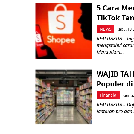
5 Cara Me
TikTok Tan
NEWS
Rabu, 13 
REALITAKITA – In
mengetahui caran
Menautkan...
WAJIB TAH
Populer di
Finansial
Kamis,
REALITAKITA – Daft
lantaran pro dan