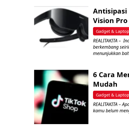
Antisipasi
Vision Pro
Gadget & Lapto
REALITAKITA – Ind
berkembang seiri
menunjukkan bah
6 Cara Me
Mudah
Gadget & Lapto
REALITAKITA – Ap
kamu belum menge