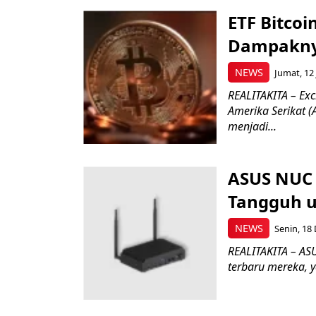
ETF Bitcoi
Dampakny
NEWS
Jumat, 12 
REALITAKITA – Exc
Amerika Serikat (
menjadi...
ASUS NUC 
Tangguh u
NEWS
Senin, 18 
REALITAKITA – ASU
terbaru mereka, 