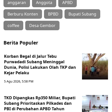
anggaran
Anggota
APBD
Berburu Konten
BPBD
Bupati Subang
coffee
Desa Gembor
Berita Populer
Korban Begal di Jalur Tebu
Purwadadi Subang Meninggal
Dunia, Polisi Lakukan Olah TKP dan
Kejar Pelaku
5 Agu 2026, 5:58 PM
TKD Dipangkas Rp350 Miliar, Bupati
Subang Prioritaskan Pilkades dan
PBI di Perubahan APBD Tahun