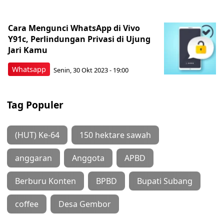
Cara Mengunci WhatsApp di Vivo
Y91c, Perlindungan Privasi di Ujung
Jari Kamu
Whatsapp
Senin, 30 Okt 2023 - 19:00
Tag Populer
(HUT) Ke-64
150 hektare sawah
anggaran
Anggota
APBD
Berburu Konten
BPBD
Bupati Subang
coffee
Desa Gembor