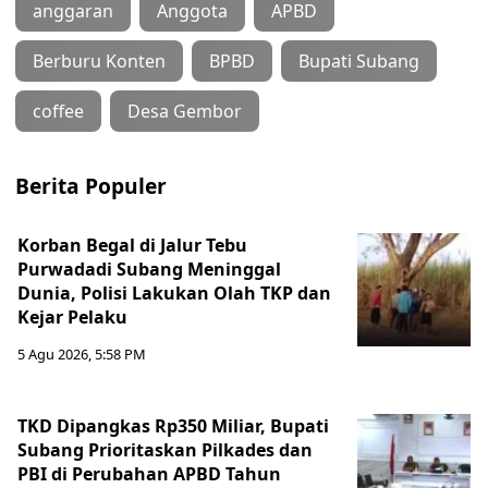
anggaran
Anggota
APBD
Berburu Konten
BPBD
Bupati Subang
coffee
Desa Gembor
Berita Populer
Korban Begal di Jalur Tebu
Purwadadi Subang Meninggal
Dunia, Polisi Lakukan Olah TKP dan
Kejar Pelaku
5 Agu 2026, 5:58 PM
TKD Dipangkas Rp350 Miliar, Bupati
Subang Prioritaskan Pilkades dan
PBI di Perubahan APBD Tahun