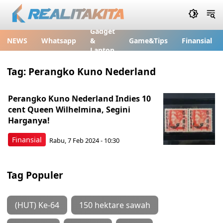
Gadget
NEWS
Whatsapp
&
Game&Tips
Finansial
Laptop
Tag:
Perangko Kuno Nederland
Perangko Kuno Nederland Indies 10
cent Queen Wilhelmina, Segini
Harganya!
Finansial
Rabu, 7 Feb 2024 - 10:30
Tag Populer
(HUT) Ke-64
150 hektare sawah