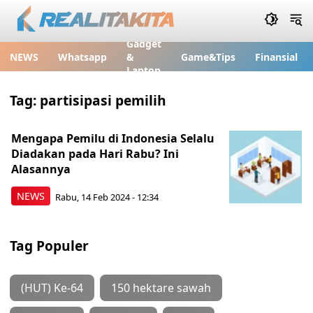
Gadget
NEWS
Whatsapp
&
Game&Tips
Finansial
Laptop
Tag:
partisipasi pemilih
Mengapa Pemilu di Indonesia Selalu
Diadakan pada Hari Rabu? Ini
Alasannya
NEWS
Rabu, 14 Feb 2024 - 12:34
Tag Populer
(HUT) Ke-64
150 hektare sawah