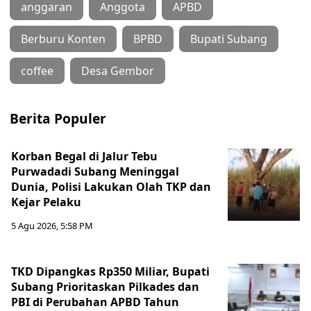
anggaran
Anggota
APBD
Berburu Konten
BPBD
Bupati Subang
coffee
Desa Gembor
Berita Populer
Korban Begal di Jalur Tebu
Purwadadi Subang Meninggal
Dunia, Polisi Lakukan Olah TKP dan
Kejar Pelaku
5 Agu 2026, 5:58 PM
TKD Dipangkas Rp350 Miliar, Bupati
Subang Prioritaskan Pilkades dan
PBI di Perubahan APBD Tahun