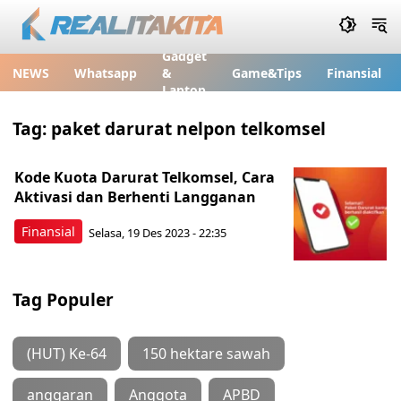
Gadget
NEWS
Whatsapp
&
Game&Tips
Finansial
Laptop
Tag:
paket darurat nelpon telkomsel
Kode Kuota Darurat Telkomsel, Cara
Aktivasi dan Berhenti Langganan
Finansial
Selasa, 19 Des 2023 - 22:35
Tag Populer
(HUT) Ke-64
150 hektare sawah
anggaran
Anggota
APBD