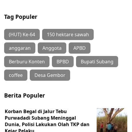
Tag Populer
(HUT) Ke-64
150 hektare sawah
anggaran
Anggota
APBD
Berburu Konten
BPBD
Bupati Subang
coffee
Desa Gembor
Berita Populer
Korban Begal di Jalur Tebu
Purwadadi Subang Meninggal
Dunia, Polisi Lakukan Olah TKP dan
Kejar Pelaku