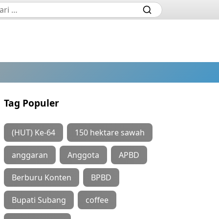
Tag Populer
(HUT) Ke-64
150 hektare sawah
anggaran
Anggota
APBD
Berburu Konten
BPBD
Bupati Subang
coffee