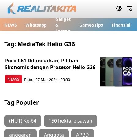
Gadget
NEWS
Whatsapp
&
Game&Tips
Finansial
Laptop
Tag:
MediaTek Helio G36
Poco C61 Diluncurkan, Pilihan
Ekonomis dengan Prosesor Helio G36
NEWS
Rabu, 27 Mar 2024 - 23:30
Tag Populer
(HUT) Ke-64
150 hektare sawah
anggaran
Anggota
APBD