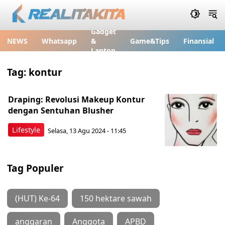
Gadget
NEWS
Whatsapp
&
Game&Tips
Finansial
Laptop
Tag:
kontur
Draping: Revolusi Makeup Kontur
dengan Sentuhan Blusher
Lifestyle
Selasa, 13 Agu 2024 - 11:45
Tag Populer
(HUT) Ke-64
150 hektare sawah
anggaran
Anggota
APBD