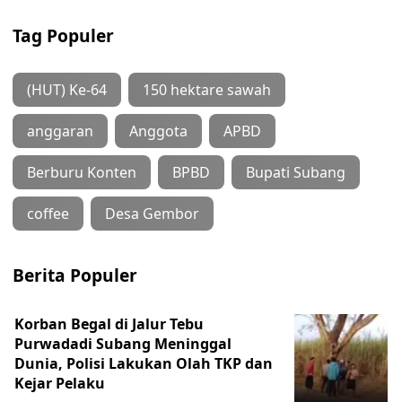
Tag Populer
(HUT) Ke-64
150 hektare sawah
anggaran
Anggota
APBD
Berburu Konten
BPBD
Bupati Subang
coffee
Desa Gembor
Berita Populer
Korban Begal di Jalur Tebu
Purwadadi Subang Meninggal
Dunia, Polisi Lakukan Olah TKP dan
Kejar Pelaku