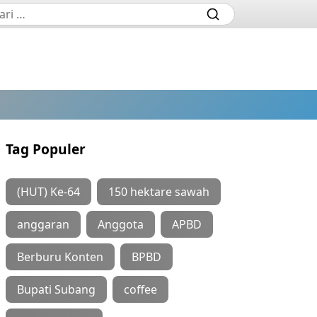
Tag Populer
(HUT) Ke-64
150 hektare sawah
anggaran
Anggota
APBD
Berburu Konten
BPBD
Bupati Subang
coffee