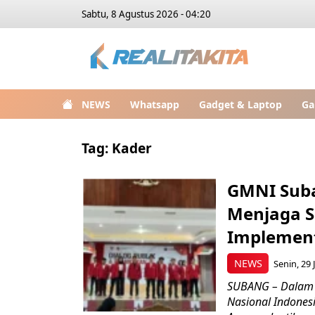
Sabtu, 8 Agustus 2026 - 04:20
NEWS
Whatsapp
Gadget & Laptop
Ga
Tag:
Kader
GMNI Suba
Menjaga S
Implement
NEWS
Senin, 29 
SUBANG – Dalam 
Nasional Indones