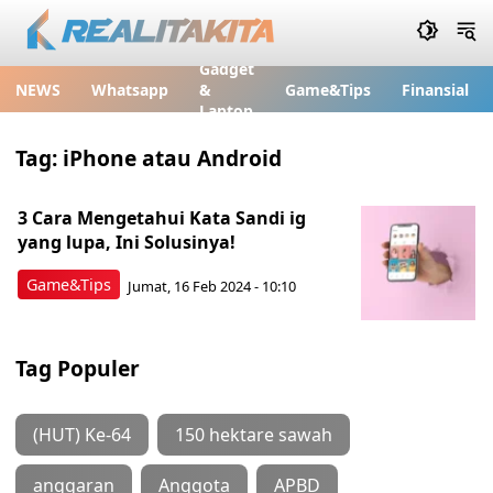
Gadget
NEWS
Whatsapp
&
Game&Tips
Finansial
Laptop
Tag:
iPhone atau Android
3 Cara Mengetahui Kata Sandi ig
yang lupa, Ini Solusinya!
Game&Tips
Jumat, 16 Feb 2024 - 10:10
Tag Populer
(HUT) Ke-64
150 hektare sawah
anggaran
Anggota
APBD