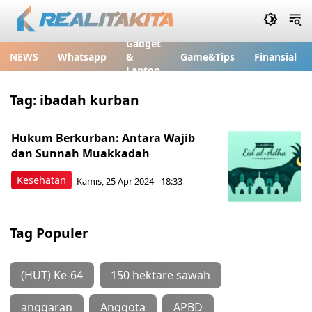
Gadget
NEWS
Whatsapp
&
Game&Tips
Finansial
Laptop
Tag:
ibadah kurban
Hukum Berkurban: Antara Wajib
dan Sunnah Muakkadah
Kesehatan
Kamis, 25 Apr 2024 - 18:33
Tag Populer
(HUT) Ke-64
150 hektare sawah
anggaran
Anggota
APBD