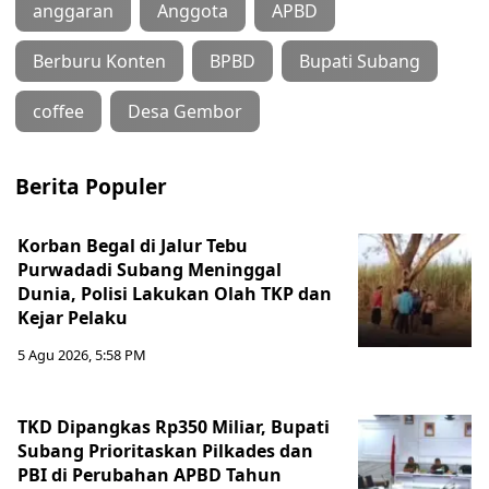
anggaran
Anggota
APBD
Berburu Konten
BPBD
Bupati Subang
coffee
Desa Gembor
Berita Populer
Korban Begal di Jalur Tebu
Purwadadi Subang Meninggal
Dunia, Polisi Lakukan Olah TKP dan
Kejar Pelaku
5 Agu 2026, 5:58 PM
TKD Dipangkas Rp350 Miliar, Bupati
Subang Prioritaskan Pilkades dan
PBI di Perubahan APBD Tahun