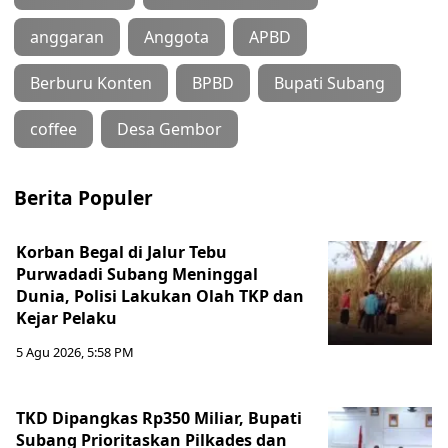
anggaran
Anggota
APBD
Berburu Konten
BPBD
Bupati Subang
coffee
Desa Gembor
Berita Populer
Korban Begal di Jalur Tebu
Purwadadi Subang Meninggal
Dunia, Polisi Lakukan Olah TKP dan
Kejar Pelaku
5 Agu 2026, 5:58 PM
TKD Dipangkas Rp350 Miliar, Bupati
Subang Prioritaskan Pilkades dan