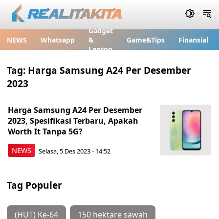
Gadget
NEWS
Whatsapp
&
Game&Tips
Finansial
Laptop
Tag:
Harga Samsung A24 Per Desember
2023
Harga Samsung A24 Per Desember
2023, Spesifikasi Terbaru, Apakah
Worth It Tanpa 5G?
NEWS
Selasa, 5 Des 2023 - 14:52
Tag Populer
(HUT) Ke-64
150 hektare sawah