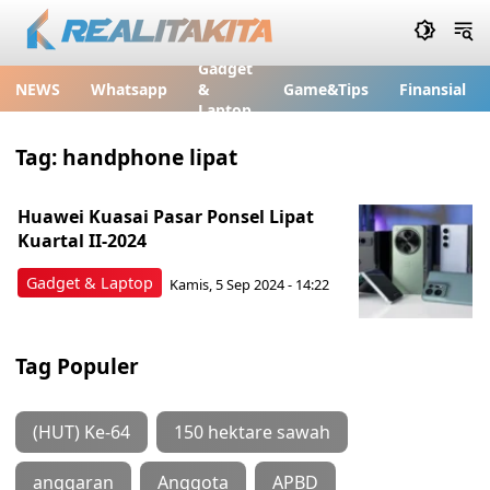
Gadget
NEWS
Whatsapp
&
Game&Tips
Finansial
Laptop
Tag:
handphone lipat
Huawei Kuasai Pasar Ponsel Lipat
Kuartal II-2024
Gadget & Laptop
Kamis, 5 Sep 2024 - 14:22
Tag Populer
(HUT) Ke-64
150 hektare sawah
anggaran
Anggota
APBD