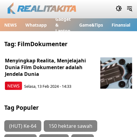
Gadget
NEWS
Whatsapp
&
Game&Tips
Finansial
Laptop
Tag:
FilmDokumenter
Menyingkap Realita, Menjelajahi
Dunia Film Dokumenter adalah
Jendela Dunia
NEWS
Selasa, 13 Feb 2024 - 14:33
Tag Populer
(HUT) Ke-64
150 hektare sawah