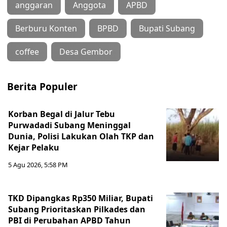
anggaran
Anggota
APBD
Berburu Konten
BPBD
Bupati Subang
coffee
Desa Gembor
Berita Populer
Korban Begal di Jalur Tebu
Purwadadi Subang Meninggal
Dunia, Polisi Lakukan Olah TKP dan
Kejar Pelaku
5 Agu 2026, 5:58 PM
TKD Dipangkas Rp350 Miliar, Bupati
Subang Prioritaskan Pilkades dan
PBI di Perubahan APBD Tahun