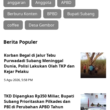
anggaran
Anggota
APBD
Berburu Konten
BPBD
Bupati Subang
coffee
Desa Gembor
Berita Populer
Korban Begal di Jalur Tebu
Purwadadi Subang Meninggal
Dunia, Polisi Lakukan Olah TKP dan
Kejar Pelaku
5 Agu 2026, 5:58 PM
TKD Dipangkas Rp350 Miliar, Bupati
Subang Prioritaskan Pilkades dan
PBI di Perubahan APBD Tahun