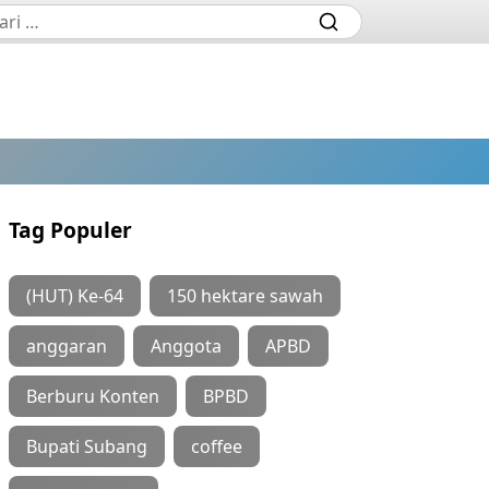
Tag Populer
(HUT) Ke-64
150 hektare sawah
anggaran
Anggota
APBD
Berburu Konten
BPBD
Bupati Subang
coffee