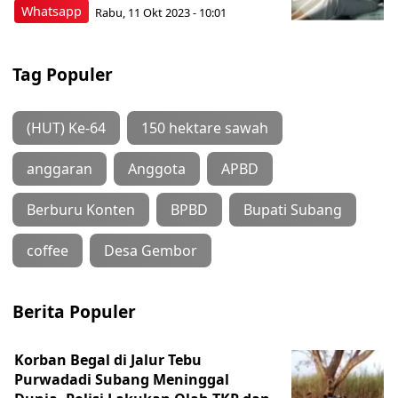
Whatsapp
Rabu, 11 Okt 2023 - 10:01
Tag Populer
(HUT) Ke-64
150 hektare sawah
anggaran
Anggota
APBD
Berburu Konten
BPBD
Bupati Subang
coffee
Desa Gembor
Berita Populer
Korban Begal di Jalur Tebu
Purwadadi Subang Meninggal