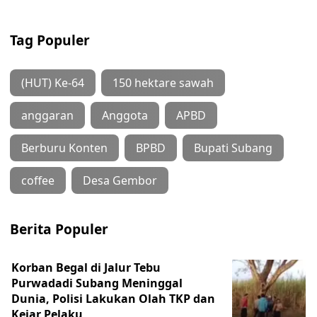
Tag Populer
(HUT) Ke-64
150 hektare sawah
anggaran
Anggota
APBD
Berburu Konten
BPBD
Bupati Subang
coffee
Desa Gembor
Berita Populer
Korban Begal di Jalur Tebu
Purwadadi Subang Meninggal
Dunia, Polisi Lakukan Olah TKP dan
Kejar Pelaku