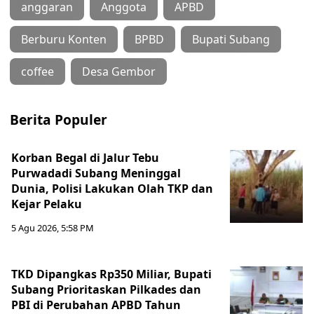
anggaran
Anggota
APBD
Berburu Konten
BPBD
Bupati Subang
coffee
Desa Gembor
Berita Populer
Korban Begal di Jalur Tebu
Purwadadi Subang Meninggal
Dunia, Polisi Lakukan Olah TKP dan
Kejar Pelaku
5 Agu 2026, 5:58 PM
TKD Dipangkas Rp350 Miliar, Bupati
Subang Prioritaskan Pilkades dan
PBI di Perubahan APBD Tahun