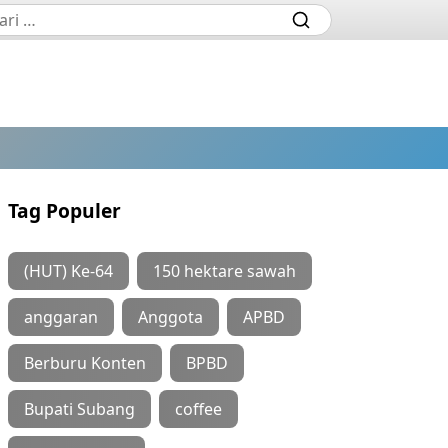
Tag Populer
(HUT) Ke-64
150 hektare sawah
anggaran
Anggota
APBD
Berburu Konten
BPBD
Bupati Subang
coffee