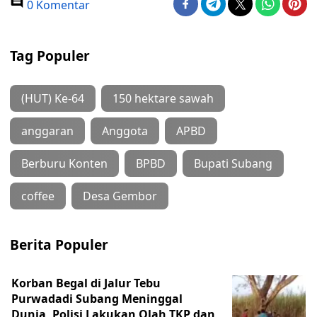
0 Komentar
Tag Populer
(HUT) Ke-64
150 hektare sawah
anggaran
Anggota
APBD
Berburu Konten
BPBD
Bupati Subang
coffee
Desa Gembor
Berita Populer
Korban Begal di Jalur Tebu
Purwadadi Subang Meninggal
Dunia, Polisi Lakukan Olah TKP dan