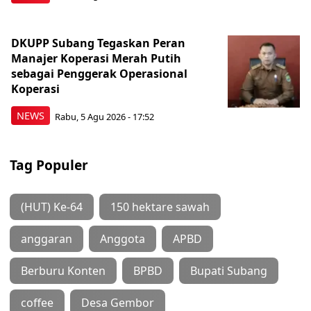
DKUPP Subang Tegaskan Peran
Manajer Koperasi Merah Putih
sebagai Penggerak Operasional
Koperasi
NEWS
Rabu, 5 Agu 2026 - 17:52
Tag Populer
(HUT) Ke-64
150 hektare sawah
anggaran
Anggota
APBD
Berburu Konten
BPBD
Bupati Subang
coffee
Desa Gembor