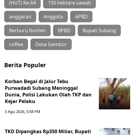
(HUT) Ke-64
150 hektare sawah
anggaran
Anggota
APBD
Berburu Konten
BPBD
Bupati Subang
coffee
Desa Gembor
Berita Populer
Korban Begal di Jalur Tebu
Purwadadi Subang Meninggal
Dunia, Polisi Lakukan Olah TKP dan
Kejar Pelaku
5 Agu 2026, 5:58 PM
TKD Dipangkas Rp350 Miliar, Bupati