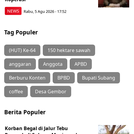
NEWS
Rabu, 5 Agu 2026 - 17:52
Tag Populer
(HUT) Ke-64
150 hektare sawah
anggaran
Anggota
APBD
Berburu Konten
BPBD
Bupati Subang
coffee
Desa Gembor
Berita Populer
Korban Begal di Jalur Tebu