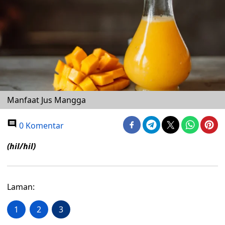
Manfaat Jus Mangga
0 Komentar
(hil/hil)
Laman:
1
2
3